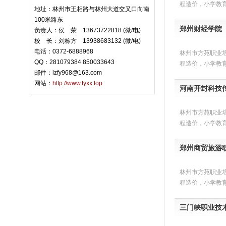
程造价，小学教
地址：林州市王相路与林州大道交叉口向南
100米路东
郑州财经学院
负责人：侯 荣 13673722818 (微/电)
校 长：刘栋方 13938683132 (微/电)
电话：0372-6888968
林州市方苑职业
QQ：281079384 850033643
程造价，小学教
邮件：lzfy968@163.com
网站：
http://www.fyxx.top
河南开封科技传
林州市方苑职业
程造价，小学教
郑州商贸旅游职
林州市方苑职业
程造价，小学教
三门峡职业技术