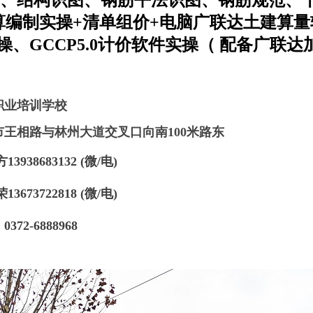
、结构识图、钢筋平法识图、钢筋规范、
算编制实操
+
清单组价
+
电脑广联达土建算量
操、GCCP5.0计价软件实操（
配备广联达
职业培训学校
市王相路与林州大道交叉口向南100米路东
13938683132 (微/电)
13673722818 (微/电)
：
0372-6888968